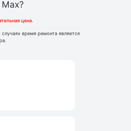
o Max?
ательная цена.
х случаях время ремонта является
ра.