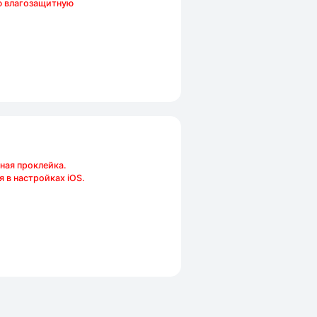
ю влагозащитную
ная проклейка.
 в настройках iOS.