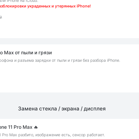
и iPhone на iCloud.
азблокировки украденных и утерянных iPhone!
й
ro Max от пыли и грязи
офона и разъема зарядки от пыли и грязи без разбора iPhone.
Замена стекла / экрана / дисплея
ne 11 Pro Max 🔥
1 Pro Max разбито, изображение есть, сенсор работает.