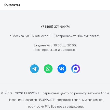
Контакты
Ремонт iPad
О компании
Ремонт MacBook
Как мы работаем
Ремонт Apple Watch
Гарантия
+7 (495) 374-64-74
Ремонт AirPods
Вакансии
г. Москва, ул. Никольская 10 (Гастромаркет "Вокруг света")
Новости
Ежедневно с 10:00 до 20:00,
без перерывов и выходных
Блог
Акции и скидки
Отзывы клиентов
© 2010 - 2026 ISUPPORT - сервисный центр по ремонту техники Apple.
Название и логотип "ISUPPORT" являются товарным знаком на
территории РФ. Все права защищены.