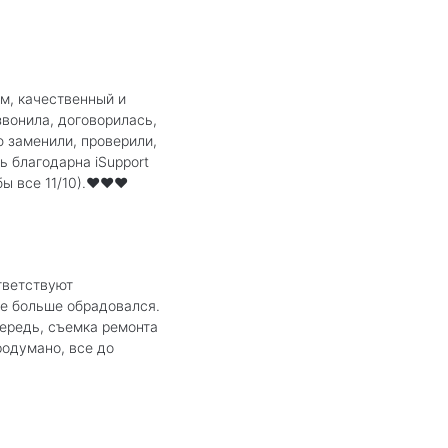
м, качественный и
звонила, договорилась,
ю заменили, проверили,
ь благодарна iSupport
ы все 11/10).❤️❤️❤️
тветствуют
ще больше обрадовался.
чередь, съемка ремонта
родумано, все до