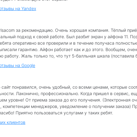
 отзывы на Yandex
lsacom за рекомендацию. Очень хорошая компания. Тёплый приё
льный подход к своей работе. Был разбит экран у айфона 11. По
Ребята оперативно все проверили и в течение получаса полность
ыписали гарантию. Айфон работает как и до этого. Вообщем, очен
ю работу. Жаль только то, что тут 5-балльная шкала (поставила б
отзывы на Google
 сайт понравился, очень удобный, со всеми ценами, которые соо
ьности. Лаконично, профессионально. Когда пришел в сервис, е
шем уровне! От приема заказа до его получения. (Электронная о
, компетенции менеджеров, уведомление о получении заказа) П
асибо! Приятно пользоваться услугами у таких ребят.
их клиентов