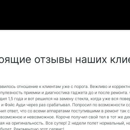
оящие отзывы наших кли
авилось отношение к клиентам уже с порога. Вежливо и корректн
упулезность приемки и диагностика гаджета до и после ремонта.
одил 1,5 года и вот решился на замену стекла, когда уже вся пов
 и Фэйс Ауди через раз срабатывал. Попросил по возможности со
чил ответ, что со всеми аппаратами поступившими в ремонт так с
 возможное и невозможное. Короче получил свой тел в тот же де
ая на оригинальность. Все супер! 2 недели полет нормальный, 
 будет. Рекомендую этот сервис!