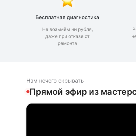
Бесплатная диагностика
Не возьмём ни рубля,
Р
даже при отказе от
н
ремонта
Нам нечего скрывать
Прямой эфир из мастер