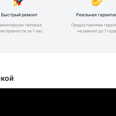
Быстрый ремонт
Реальная гаранти
емонтируем типовые
Предоставляем гаран
еисправности за 1 час
на ремонт до 1 год
ской