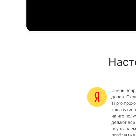
Наст
Очень понр
допов. Скр
11 pro прох
как паутина
на что полу
делают все
неузнаваем
проблем не