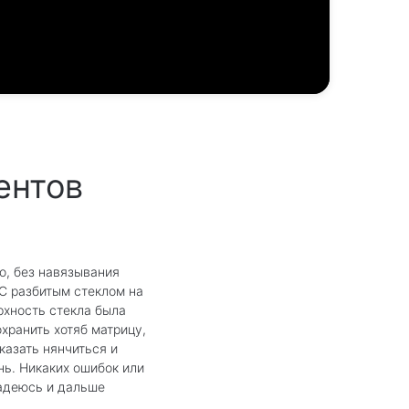
ентов
о, без навязывания
 С разбитым стеклом на
ерхность стекла была
хранить хотяб матрицу,
казать нянчиться и
нь. Никаких ошибок или
надеюсь и дальше