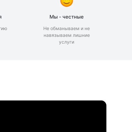
я
Мы - честные
тию
Не обманываем и не
а
навязываем лишние
услуги