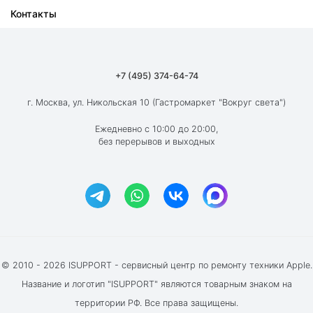
Контакты
Ремонт iPad
О компании
Ремонт MacBook
Как мы работаем
Ремонт Apple Watch
Гарантия
+7 (495) 374-64-74
Ремонт AirPods
Вакансии
г. Москва, ул. Никольская 10 (Гастромаркет "Вокруг света")
Новости
Ежедневно с 10:00 до 20:00,
без перерывов и выходных
Блог
Акции и скидки
Отзывы клиентов
© 2010 - 2026 ISUPPORT - сервисный центр по ремонту техники Apple.
Название и логотип "ISUPPORT" являются товарным знаком на
территории РФ. Все права защищены.