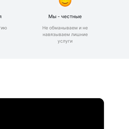
я
Мы - честные
тию
Не обманываем и не
а
навязываем лишние
услуги