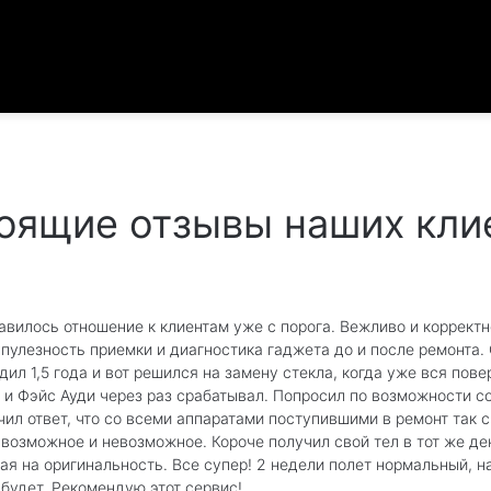
оящие отзывы наших кли
авилось отношение к клиентам уже с порога. Вежливо и корректн
упулезность приемки и диагностика гаджета до и после ремонта.
одил 1,5 года и вот решился на замену стекла, когда уже вся пов
 и Фэйс Ауди через раз срабатывал. Попросил по возможности со
чил ответ, что со всеми аппаратами поступившими в ремонт так с
 возможное и невозможное. Короче получил свой тел в тот же де
ая на оригинальность. Все супер! 2 недели полет нормальный, 
 будет. Рекомендую этот сервис!