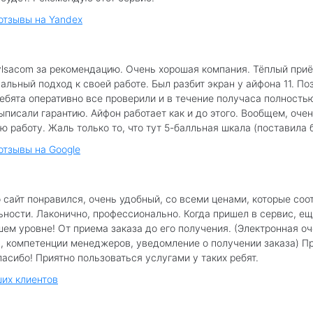
 отзывы на Yandex
lsacom за рекомендацию. Очень хорошая компания. Тёплый приё
льный подход к своей работе. Был разбит экран у айфона 11. По
Ребята оперативно все проверили и в течение получаса полность
ыписали гарантию. Айфон работает как и до этого. Вообщем, очен
ю работу. Жаль только то, что тут 5-балльная шкала (поставила б
отзывы на Google
 сайт понравился, очень удобный, со всеми ценами, которые соо
ьности. Лаконично, профессионально. Когда пришел в сервис, е
шем уровне! От приема заказа до его получения. (Электронная о
, компетенции менеджеров, уведомление о получении заказа) П
асибо! Приятно пользоваться услугами у таких ребят.
их клиентов