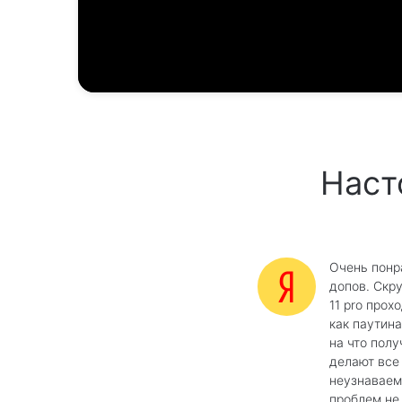
Наст
Очень понр
допов. Скр
11 pro прох
как паутина
на что полу
делают все
неузнаваем
проблем не