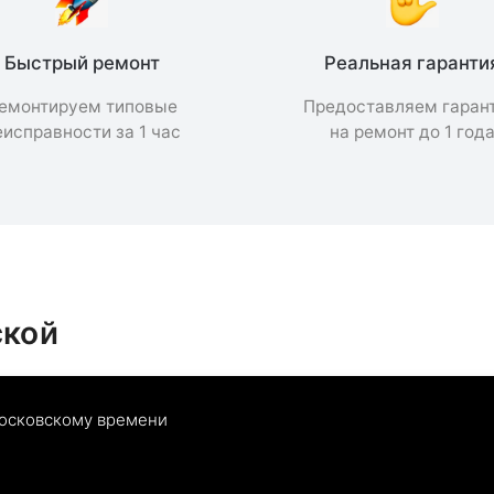
Быстрый ремонт
Реальная гаранти
емонтируем типовые
Предоставляем гаран
еисправности за 1 час
на ремонт до 1 год
ской
московскому времени