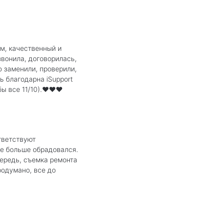
м, качественный и
звонила, договорилась,
ю заменили, проверили,
ь благодарна iSupport
ы все 11/10).❤️❤️❤️
тветствуют
ще больше обрадовался.
чередь, съемка ремонта
родумано, все до