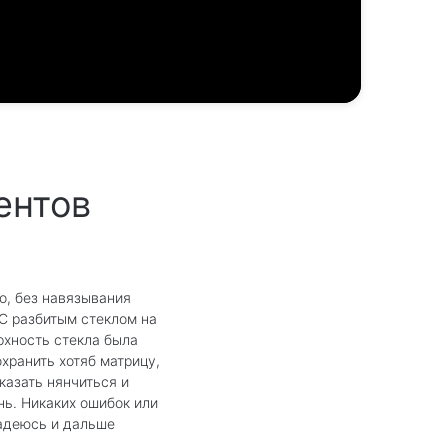
ентов
о, без навязывания
 С разбитым стеклом на
ерхность стекла была
хранить хотяб матрицу,
казать нянчиться и
нь. Никаких ошибок или
надеюсь и дальше