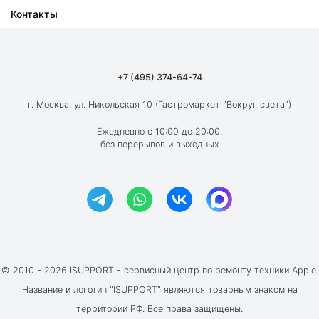
Контакты
Ремонт iPad
О компании
Ремонт MacBook
Как мы работаем
Ремонт Apple Watch
Гарантия
+7 (495) 374-64-74
Ремонт AirPods
Вакансии
г. Москва, ул. Никольская 10 (Гастромаркет "Вокруг света")
Новости
Ежедневно с 10:00 до 20:00,
без перерывов и выходных
Блог
Акции и скидки
Отзывы клиентов
© 2010 - 2026 ISUPPORT - сервисный центр по ремонту техники Apple.
Название и логотип "ISUPPORT" являются товарным знаком на
территории РФ. Все права защищены.