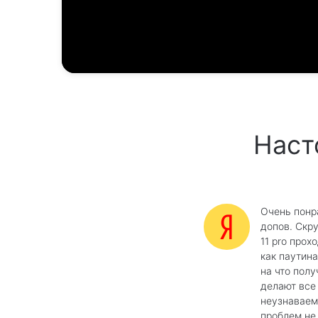
Наст
Очень понр
допов. Скр
11 pro прох
как паутина
на что полу
делают все
неузнаваем
проблем не