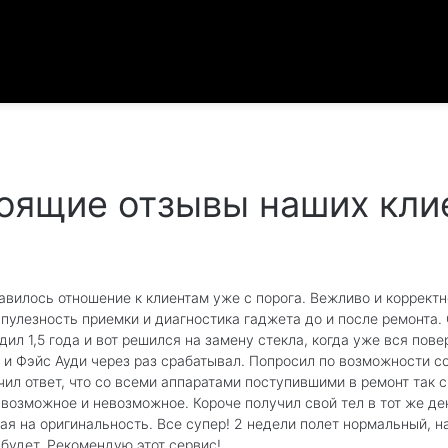
оящие отзывы наших кли
авилось отношение к клиентам уже с порога. Вежливо и корректн
упулезность приемки и диагностика гаджета до и после ремонта.
одил 1,5 года и вот решился на замену стекла, когда уже вся пов
 и Фэйс Ауди через раз срабатывал. Попросил по возможности со
чил ответ, что со всеми аппаратами поступившими в ремонт так с
 возможное и невозможное. Короче получил свой тел в тот же де
ая на оригинальность. Все супер! 2 недели полет нормальный, 
 будет. Рекомендую этот сервис!