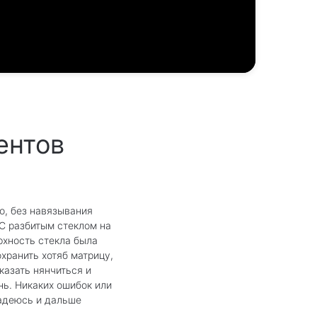
ентов
о, без навязывания
 С разбитым стеклом на
ерхность стекла была
хранить хотяб матрицу,
казать нянчиться и
нь. Никаких ошибок или
надеюсь и дальше