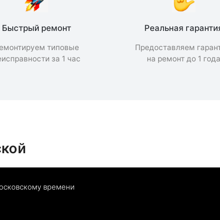
Быстрый ремонт
Реальная гаранти
емонтируем типовые
Предоставляем гаран
еисправности за 1 час
на ремонт до 1 год
ской
московскому времени