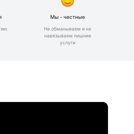
я
Мы - честные
тию
Не обманываем и не
а
навязываем лишние
услуги