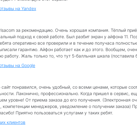
 отзывы на Yandex
lsacom за рекомендацию. Очень хорошая компания. Тёплый приё
льный подход к своей работе. Был разбит экран у айфона 11. По
Ребята оперативно все проверили и в течение получаса полность
ыписали гарантию. Айфон работает как и до этого. Вообщем, очен
ю работу. Жаль только то, что тут 5-балльная шкала (поставила б
отзывы на Google
 сайт понравился, очень удобный, со всеми ценами, которые соо
ьности. Лаконично, профессионально. Когда пришел в сервис, е
шем уровне! От приема заказа до его получения. (Электронная о
, компетенции менеджеров, уведомление о получении заказа) П
асибо! Приятно пользоваться услугами у таких ребят.
их клиентов