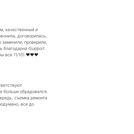
м, качественный и
звонила, договорилась,
ю заменили, проверили,
ь благодарна iSupport
ы все 11/10).❤️❤️❤️
тветствуют
ще больше обрадовался.
чередь, съемка ремонта
родумано, все до