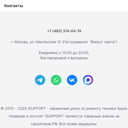
Контакты
Ремонт iPad
О компании
Ремонт MacBook
Как мы работаем
Ремонт Apple Watch
Гарантия
+7 (495) 374-64-74
Ремонт AirPods
Вакансии
г. Москва, ул. Никольская 10 (Гастромаркет "Вокруг света")
Новости
Ежедневно с 10:00 до 20:00,
без перерывов и выходных
Блог
Акции и скидки
Отзывы клиентов
© 2010 - 2026 ISUPPORT - сервисный центр по ремонту техники Apple.
Название и логотип "ISUPPORT" являются товарным знаком на
территории РФ. Все права защищены.