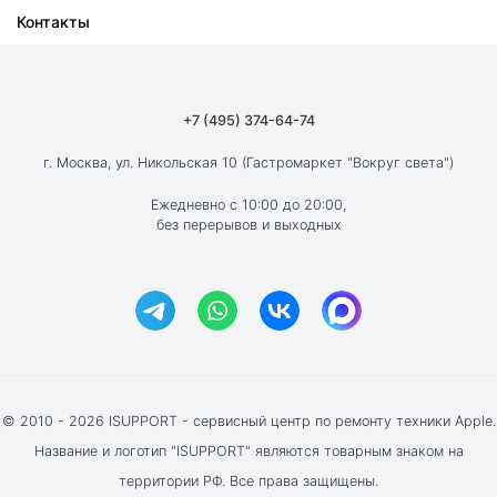
Контакты
Ремонт iPad
О компании
Ремонт MacBook
Как мы работаем
Ремонт Apple Watch
Гарантия
+7 (495) 374-64-74
Ремонт AirPods
Вакансии
г. Москва, ул. Никольская 10 (Гастромаркет "Вокруг света")
Новости
Ежедневно с 10:00 до 20:00,
без перерывов и выходных
Блог
Акции и скидки
Отзывы клиентов
© 2010 - 2026 ISUPPORT - сервисный центр по ремонту техники Apple.
Название и логотип "ISUPPORT" являются товарным знаком на
территории РФ. Все права защищены.