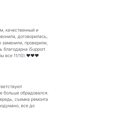
м, качественный и
звонила, договорилась,
ю заменили, проверили,
ь благодарна iSupport
ы все 11/10).❤️❤️❤️
тветствуют
ще больше обрадовался.
чередь, съемка ремонта
родумано, все до