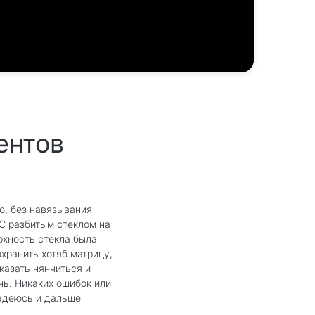
ентов
о, без навязывания
 С разбитым стеклом на
ерхность стекла была
хранить хотяб матрицу,
казать нянчиться и
нь. Никаких ошибок или
надеюсь и дальше