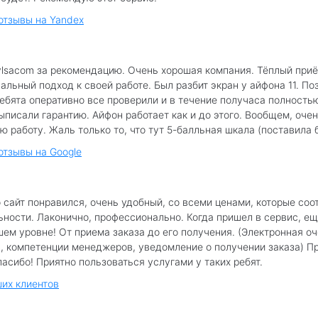
 отзывы на Yandex
lsacom за рекомендацию. Очень хорошая компания. Тёплый приё
льный подход к своей работе. Был разбит экран у айфона 11. По
Ребята оперативно все проверили и в течение получаса полность
ыписали гарантию. Айфон работает как и до этого. Вообщем, очен
ю работу. Жаль только то, что тут 5-балльная шкала (поставила б
отзывы на Google
 сайт понравился, очень удобный, со всеми ценами, которые соо
ьности. Лаконично, профессионально. Когда пришел в сервис, е
шем уровне! От приема заказа до его получения. (Электронная о
, компетенции менеджеров, уведомление о получении заказа) П
асибо! Приятно пользоваться услугами у таких ребят.
их клиентов