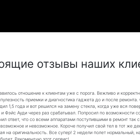
оящие отзывы наших кли
авилось отношение к клиентам уже с порога. Вежливо и корректн
упулезность приемки и диагностика гаджета до и после ремонта.
одил 1,5 года и вот решился на замену стекла, когда уже вся пов
 и Фэйс Ауди через раз срабатывал. Попросил по возможности со
чил ответ, что со всеми аппаратами поступившими в ремонт так с
 возможное и невозможное. Короче получил свой тел в тот же де
ая на оригинальность. Все супер! 2 недели полет нормальный, 
 будет. Рекомендую этот сервис!