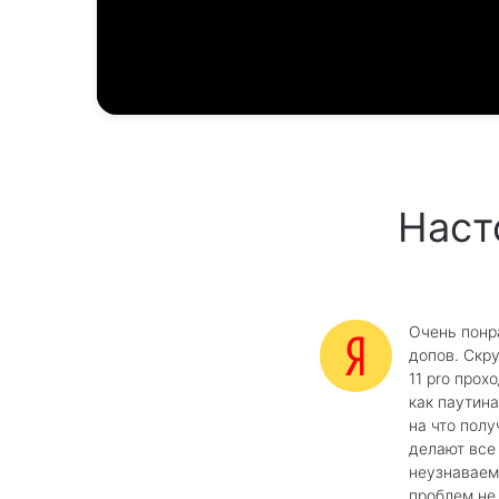
Наст
Очень понр
допов. Скр
11 pro прох
как паутина
на что полу
делают все
неузнаваем
проблем не