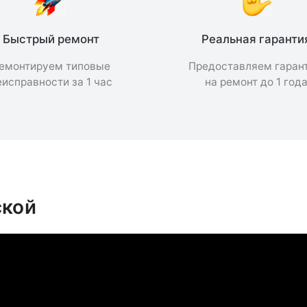
Быстрый ремонт
Реальная гаранти
емонтируем типовые
Предоставляем гаран
еисправности за 1 час
на ремонт до 1 год
ской