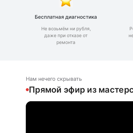
Бесплатная диагностика
Не возьмём ни рубля,
Р
даже при отказе от
н
ремонта
Нам нечего скрывать
Прямой эфир из мастер