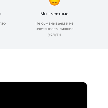
я
Мы - честные
тию
Не обманываем и не
а
навязываем лишние
услуги