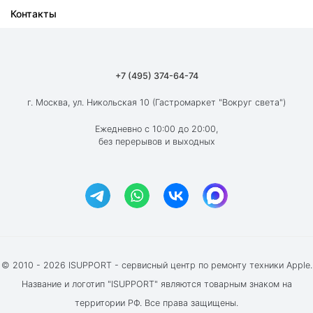
Контакты
Ремонт iPad
О компании
Ремонт MacBook
Как мы работаем
Ремонт Apple Watch
Гарантия
+7 (495) 374-64-74
Ремонт AirPods
Вакансии
г. Москва, ул. Никольская 10 (Гастромаркет "Вокруг света")
Новости
Ежедневно с 10:00 до 20:00,
без перерывов и выходных
Блог
Акции и скидки
Отзывы клиентов
© 2010 - 2026 ISUPPORT - сервисный центр по ремонту техники Apple.
Название и логотип "ISUPPORT" являются товарным знаком на
территории РФ. Все права защищены.