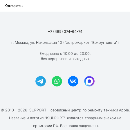
Контакты
Ремонт iPad
О компании
Ремонт MacBook
Как мы работаем
Ремонт Apple Watch
Гарантия
+7 (495) 374-64-74
Ремонт AirPods
Вакансии
г. Москва, ул. Никольская 10 (Гастромаркет "Вокруг света")
Новости
Ежедневно с 10:00 до 20:00,
без перерывов и выходных
Блог
Акции и скидки
Отзывы клиентов
© 2010 - 2026 ISUPPORT - сервисный центр по ремонту техники Apple.
Название и логотип "ISUPPORT" являются товарным знаком на
территории РФ. Все права защищены.