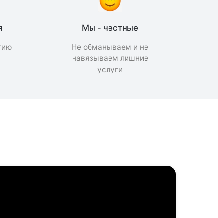
я
Мы - честные
тию
Не обманываем и не
а
навязываем лишние
услуги