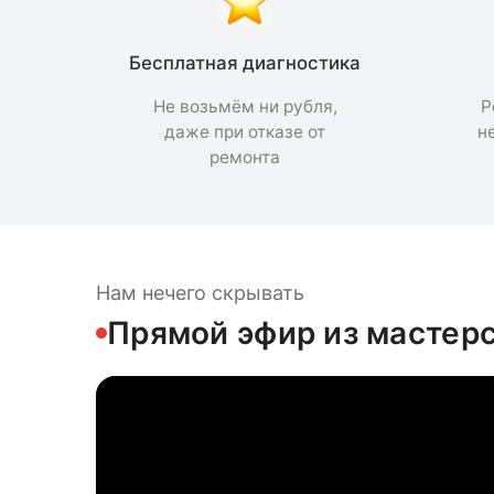
Бесплатная диагностика
Не возьмём ни рубля,
Р
даже при отказе от
н
ремонта
Нам нечего скрывать
Прямой эфир из мастер