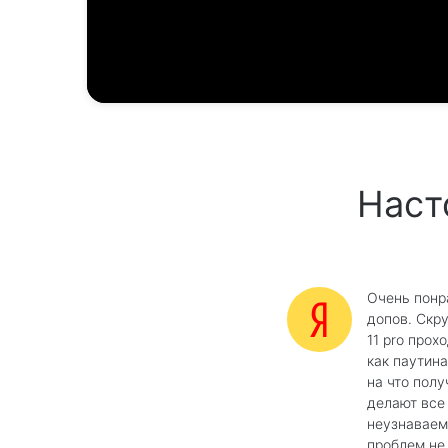
Наст
Очень понр
допов. Скр
11 pro прох
как паутина
на что полу
делают все
неузнаваем
проблем не