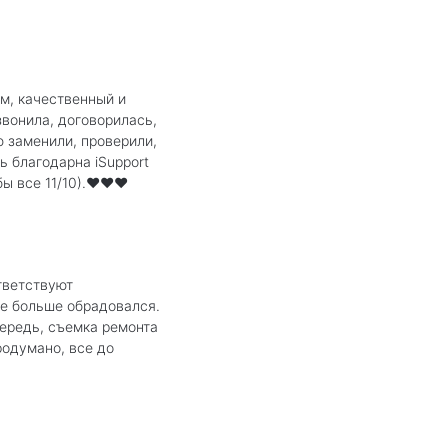
м, качественный и
звонила, договорилась,
ю заменили, проверили,
ь благодарна iSupport
ы все 11/10).❤️❤️❤️
тветствуют
ще больше обрадовался.
чередь, съемка ремонта
родумано, все до