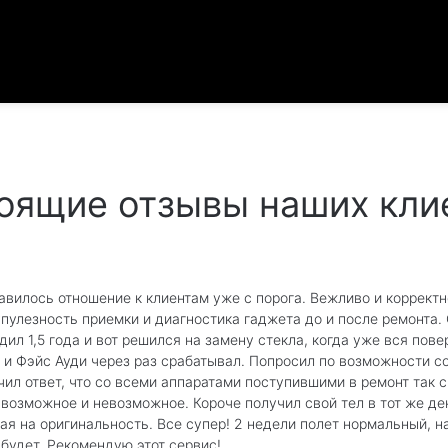
оящие отзывы наших кли
авилось отношение к клиентам уже с порога. Вежливо и корректн
упулезность приемки и диагностика гаджета до и после ремонта.
одил 1,5 года и вот решился на замену стекла, когда уже вся пов
 и Фэйс Ауди через раз срабатывал. Попросил по возможности со
чил ответ, что со всеми аппаратами поступившими в ремонт так с
 возможное и невозможное. Короче получил свой тел в тот же де
ая на оригинальность. Все супер! 2 недели полет нормальный, 
 будет. Рекомендую этот сервис!