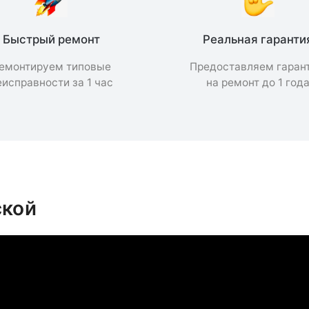
Быстрый ремонт
Реальная гаранти
емонтируем типовые
Предоставляем гаран
еисправности за 1 час
на ремонт до 1 год
ской