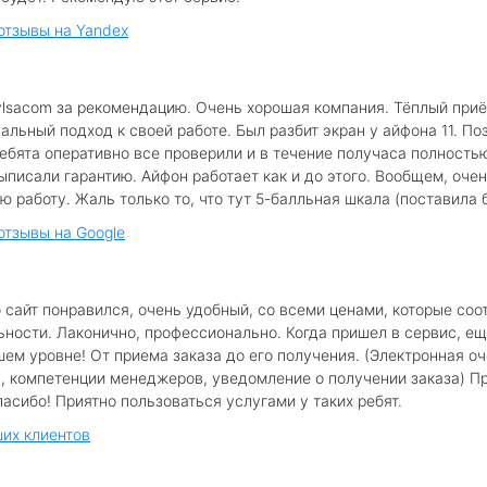
 отзывы на Yandex
lsacom за рекомендацию. Очень хорошая компания. Тёплый приё
льный подход к своей работе. Был разбит экран у айфона 11. По
Ребята оперативно все проверили и в течение получаса полность
ыписали гарантию. Айфон работает как и до этого. Вообщем, очен
ю работу. Жаль только то, что тут 5-балльная шкала (поставила б
отзывы на Google
 сайт понравился, очень удобный, со всеми ценами, которые соо
ьности. Лаконично, профессионально. Когда пришел в сервис, е
шем уровне! От приема заказа до его получения. (Электронная о
, компетенции менеджеров, уведомление о получении заказа) П
асибо! Приятно пользоваться услугами у таких ребят.
их клиентов