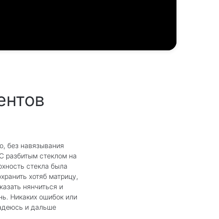
ентов
о, без навязывания
 С разбитым стеклом на
ерхность стекла была
хранить хотяб матрицу,
казать нянчиться и
нь. Никаких ошибок или
надеюсь и дальше