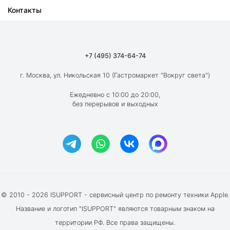
Контакты
Ремонт iPad
О компании
Ремонт MacBook
Как мы работаем
Ремонт Apple Watch
Гарантия
+7 (495) 374-64-74
Ремонт AirPods
Вакансии
г. Москва, ул. Никольская 10 (Гастромаркет "Вокруг света")
Новости
Ежедневно с 10:00 до 20:00,
без перерывов и выходных
Блог
Акции и скидки
Отзывы клиентов
© 2010 - 2026 ISUPPORT - сервисный центр по ремонту техники Apple.
Название и логотип "ISUPPORT" являются товарным знаком на
территории РФ. Все права защищены.