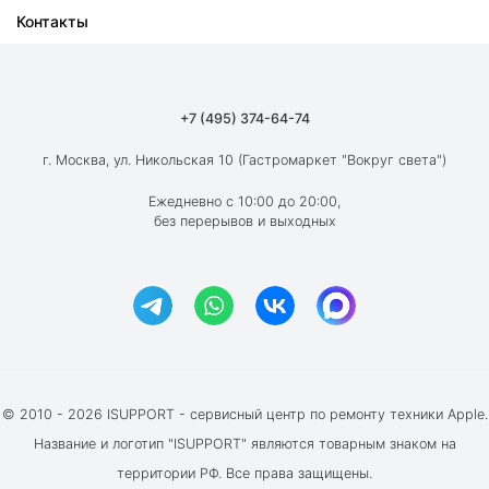
Контакты
Ремонт iPad
О компании
Ремонт MacBook
Как мы работаем
Ремонт Apple Watch
Гарантия
+7 (495) 374-64-74
Ремонт AirPods
Вакансии
г. Москва, ул. Никольская 10 (Гастромаркет "Вокруг света")
Новости
Ежедневно с 10:00 до 20:00,
без перерывов и выходных
Блог
Акции и скидки
Отзывы клиентов
© 2010 - 2026 ISUPPORT - сервисный центр по ремонту техники Apple.
Название и логотип "ISUPPORT" являются товарным знаком на
территории РФ. Все права защищены.