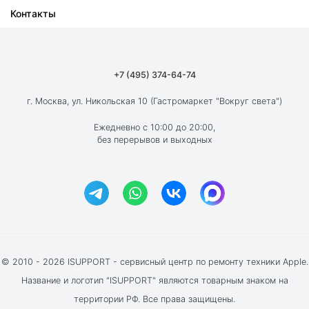
Контакты
Ремонт iPad
О компании
Ремонт MacBook
Как мы работаем
Ремонт Apple Watch
Гарантия
+7 (495) 374-64-74
Ремонт AirPods
Вакансии
г. Москва, ул. Никольская 10 (Гастромаркет "Вокруг света")
Новости
Ежедневно с 10:00 до 20:00,
без перерывов и выходных
Блог
Акции и скидки
Отзывы клиентов
© 2010 - 2026 ISUPPORT - сервисный центр по ремонту техники Apple.
Название и логотип "ISUPPORT" являются товарным знаком на
территории РФ. Все права защищены.