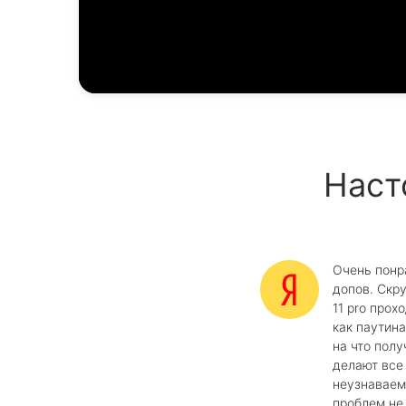
Наст
Очень понр
допов. Скр
11 pro прох
как паутина
на что полу
делают все
неузнаваем
проблем не