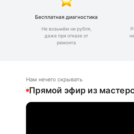
Бесплатная диагностика
Не возьмём ни рубля,
Р
даже при отказе от
н
ремонта
Нам нечего скрывать
Прямой эфир из мастер