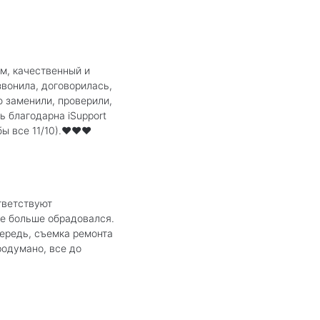
м, качественный и
звонила, договорилась,
ю заменили, проверили,
ь благодарна iSupport
ы все 11/10).❤️❤️❤️
тветствуют
ще больше обрадовался.
чередь, съемка ремонта
родумано, все до