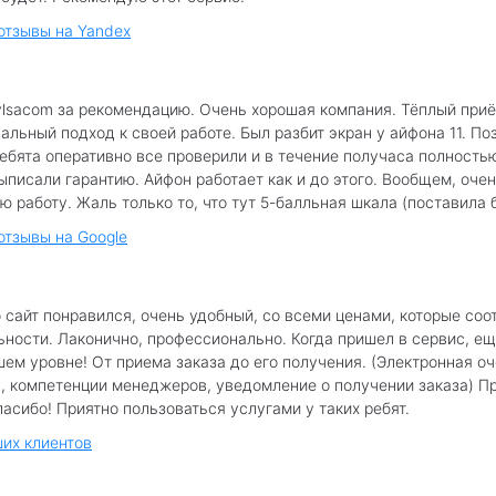
 отзывы на Yandex
lsacom за рекомендацию. Очень хорошая компания. Тёплый приё
льный подход к своей работе. Был разбит экран у айфона 11. По
Ребята оперативно все проверили и в течение получаса полность
ыписали гарантию. Айфон работает как и до этого. Вообщем, очен
ю работу. Жаль только то, что тут 5-балльная шкала (поставила б
отзывы на Google
 сайт понравился, очень удобный, со всеми ценами, которые соо
ьности. Лаконично, профессионально. Когда пришел в сервис, е
шем уровне! От приема заказа до его получения. (Электронная о
, компетенции менеджеров, уведомление о получении заказа) П
асибо! Приятно пользоваться услугами у таких ребят.
их клиентов