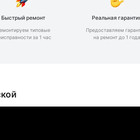
Быстрый ремонт
Реальная гаранти
емонтируем типовые
Предоставляем гаран
еисправности за 1 час
на ремонт до 1 год
ской