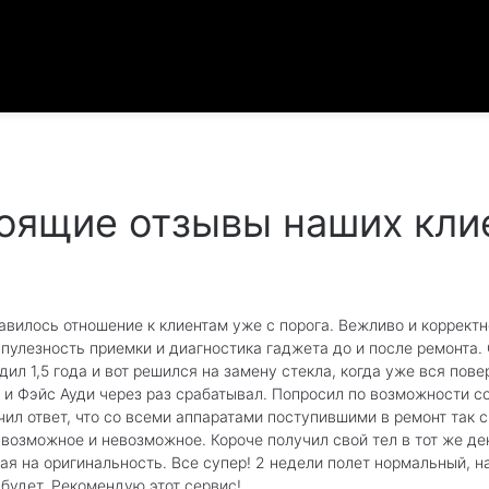
оящие отзывы наших кли
авилось отношение к клиентам уже с порога. Вежливо и корректн
упулезность приемки и диагностика гаджета до и после ремонта.
одил 1,5 года и вот решился на замену стекла, когда уже вся пов
 и Фэйс Ауди через раз срабатывал. Попросил по возможности со
чил ответ, что со всеми аппаратами поступившими в ремонт так с
 возможное и невозможное. Короче получил свой тел в тот же де
ая на оригинальность. Все супер! 2 недели полет нормальный, 
 будет. Рекомендую этот сервис!