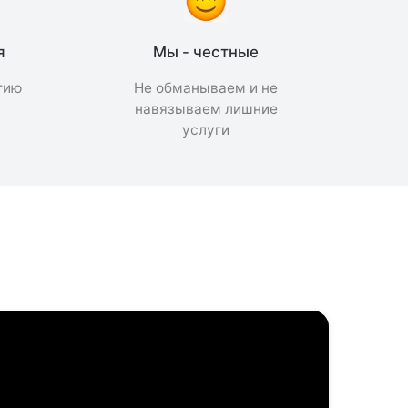
я
Мы - честные
тию
Не обманываем и не
а
навязываем лишние
услуги