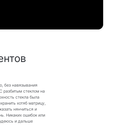
ентов
о, без навязывания
 С разбитым стеклом на
ерхность стекла была
хранить хотяб матрицу,
казать нянчиться и
нь. Никаких ошибок или
надеюсь и дальше