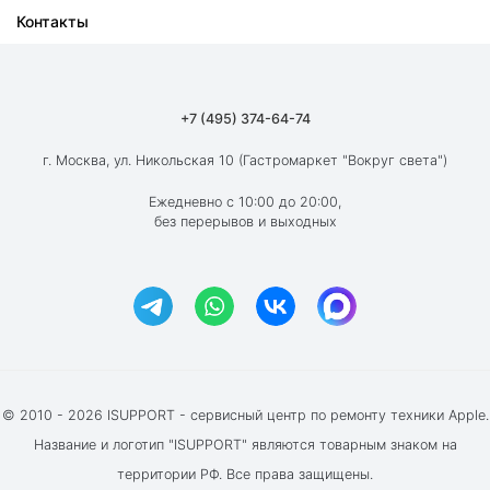
Контакты
Ремонт iPad
О компании
Ремонт MacBook
Как мы работаем
Ремонт Apple Watch
Гарантия
+7 (495) 374-64-74
Ремонт AirPods
Вакансии
г. Москва, ул. Никольская 10 (Гастромаркет "Вокруг света")
Новости
Ежедневно с 10:00 до 20:00,
без перерывов и выходных
Блог
Акции и скидки
Отзывы клиентов
© 2010 - 2026 ISUPPORT - сервисный центр по ремонту техники Apple.
Название и логотип "ISUPPORT" являются товарным знаком на
территории РФ. Все права защищены.