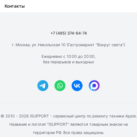
Контакты
Ремонт iPad
О компании
Ремонт MacBook
Как мы работаем
Ремонт Apple Watch
Гарантия
+7 (495) 374-64-74
Ремонт AirPods
Вакансии
г. Москва, ул. Никольская 10 (Гастромаркет "Вокруг света")
Новости
Ежедневно с 10:00 до 20:00,
без перерывов и выходных
Блог
Акции и скидки
Отзывы клиентов
© 2010 - 2026 ISUPPORT - сервисный центр по ремонту техники Apple.
Название и логотип "ISUPPORT" являются товарным знаком на
территории РФ. Все права защищены.