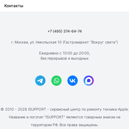
Контакты
Ремонт iPad
О компании
Ремонт MacBook
Как мы работаем
Ремонт Apple Watch
Гарантия
+7 (495) 374-64-74
Ремонт AirPods
Вакансии
г. Москва, ул. Никольская 10 (Гастромаркет "Вокруг света")
Новости
Ежедневно с 10:00 до 20:00,
без перерывов и выходных
Блог
Акции и скидки
Отзывы клиентов
© 2010 - 2026 ISUPPORT - сервисный центр по ремонту техники Apple.
Название и логотип "ISUPPORT" являются товарным знаком на
территории РФ. Все права защищены.